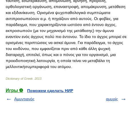
ταύτιση, εσωτερίκευση, απομόνωση, άρνηση, προβολή,
ορθολογιστική οργάνωση, επαναστροφή, απομάκρυνση, μετάθεση
και εξιδανίκευση. Ορισμένα ψυχοπαθολογικά συμπτώματα
αντιπροσωπεύουν α.μ. ή πηγάζουν από αυτούς. Οι φοβίες, για
παράδειγμα, που χαρακτηρίζονται ωστόσο από έντονο άγχος,
εκπροσωπούν (με τον μηχανισμό της μετάθεσης) την άμυνα
εναντίον ενός άγχους πολύ πιο έντονου. Το ίδιο το άγχος μπορεί σε
ορισμένες περιπτώσεις να ασκεί άμυνα. Για παράδειγμα, το άγχος
του κινδύνου, που εμφανίζεται πριν από κάθε άλλη ψυχική
διαταραχή, επιτελεί, όπως και o πόνος για τον οργανισμό, μια
προειδοποιητική λειτουργία, η οποία τείνει να μεταβάλει τη
μελλοντικήσυμπεριφορά του ατόμου.
Dictionary of Greek
.
2013
.
Игры ⚽
Поможем сделать НИР
Αμυντιανός
αμυρίς