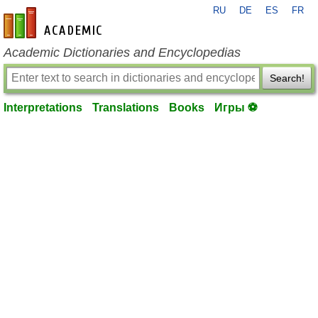
RU
DE
ES
FR
en-academic.com
Academic Dictionaries and Encyclopedias
Search!
Interpretations
Translations
Books
Игры ⚽