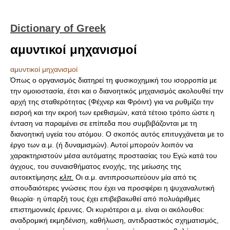
Dictionary of Greek
αμυντικοί μηχανισμοί
αμυντικοί μηχανισμοί
Όπως ο οργανισμός διατηρεί τη φυσικοχημική του ισορροπία με
την ομοιοστασία, έτσι και ο διανοητικός μηχανισμός ακολουθεί την
αρχή της σταθερότητας (Φέχνερ και Φρόιντ) για να ρυθμίζει την
εισροή και την εκροή των ερεθισμών, κατά τέτοιο τρόπο ώστε η
ένταση να παραμένει σε επίπεδα που συμβιβάζονται με τη
διανοητική υγεία του ατόμου. Ο σκοπός αυτός επιτυγχάνεται με το
έργο των α.μ. (ή δυναμισμών). Αυτοί μπορούν λοιπόν να
χαρακτηριστούν μέσα αυτόματης προστασίας του Εγώ κατά του
άγχους, του συναισθήματος ενοχής, της μείωσης της
αυτοεκτίμησης
κλπ.
Οι α.μ. αντιπροσωπεύουν μία από τις
σπουδαιότερες γνώσεις που έχει να προσφέρει η ψυχαναλυτική
θεωρία· η ύπαρξή τους έχει επιβεβαιωθεί από πολυάριθμες
επιστημονικές έρευνες. Οι κυριότεροι α.μ. είναι οι ακόλουθοι:
αναδρομική εκμηδένιση, καθήλωση, αντιδραστικός σχηματισμός,